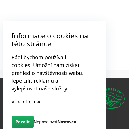
Informace o cookies na
této stránce
Rádi bychom používali
cookies. Umožní nám získat
přehled o návštěvnosti webu,
lépe cílit reklamu a
vylepšovat naše služby.
Gymnázium, Praha 9, Českolipská 373
Českolipská 373
Více informací
Praha 9
+420 283 882 028
Povolit
Nepovolovat
Nastavení
info@ceskolipska.cz