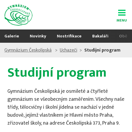
MENU
Galerie
Novinky
Nostrifikace
Bakaláři
Oběd
Gymnázium Českolipská
Uchazeči
Studijní program
Studijní program
Gymnázium Českolipská je osmileté a čtyřleté
gymnázium se všeobecným zaměřením. Všechny naše
třídy, tělocvičny i školní jídelna se nachází v jedné
budově, jejímž vlastníkem je Hlavní město Praha,
zřizovatel školy, na adrese Českolipská 373, Praha 9.