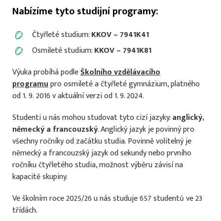
Nabízíme tyto studijní programy:
Čtyřleté studium:
KKOV – 7941K41
Osmileté studium:
KKOV – 7941K81
Výuka probíhá podle
Školního vzdělávacího
programu
pro osmileté a čtyřleté gymnázium, platného
od 1. 9. 2016 v aktuální verzi od 1. 9. 2024.
Studenti u nás mohou studovat tyto cizí jazyky:
anglický,
německý a francouzský
. Anglický jazyk je povinný pro
všechny ročníky od začátku studia. Povinně volitelný je
německý a francouzský jazyk od sekundy nebo prvního
ročníku čtyřletého studia, možnost výběru závisí na
kapacitě skupiny.
Ve školním roce 2025/26 u nás studuje 657 studentů ve 23
třídách.